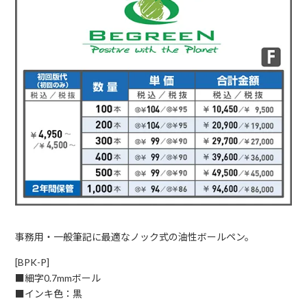
事務用・一般筆記に最適なノック式の油性ボールペン。
[BPK-P]
■細字0.7mmボール
■インキ色：黒