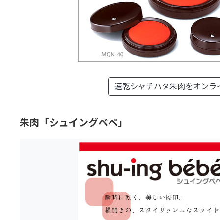
速乾シャチハタ朱肉を
オンラ
朱肉「シュイングベベ」