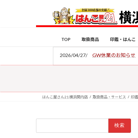
コ
ナ
ン
ビ
テ
ゲ
ン
ー
ツ
シ
TOP
取扱商品
印鑑・はんこ
へ
ョ
ス
ン
2026/04/27/
GW休業のお知らせ
キ
に
ッ
移
プ
動
はんこ屋さん21 横浜関内店
取扱商品・サービス
印
検
索: