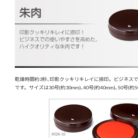
乾燥時間約3秒､印影クッキリキレイに捺印。ビジネス
です。サイズは30号(約30mm)､40号(約40mm)､50号(約